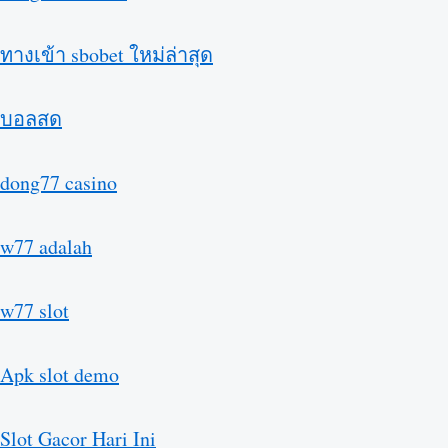
ทางเข้า sbobet ใหม่ล่าสุด
บอลสด
dong77 casino
w77 adalah
w77 slot
Apk slot demo
Slot Gacor Hari Ini