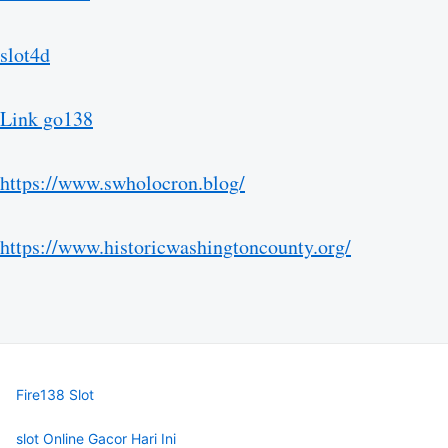
slot4d
Link go138
https://www.swholocron.blog/
https://www.historicwashingtoncounty.org/
Fire138 Slot
slot Online Gacor Hari Ini