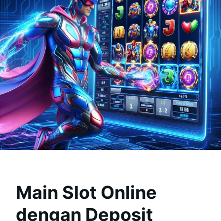
Main Slot Online
dengan Deposit