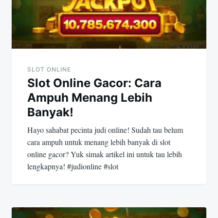
SLOT ONLINE
Slot Online Gacor: Cara
Ampuh Menang Lebih
Banyak!
Hayo sahabat pecinta judi online! Sudah tau belum
cara ampuh untuk menang lebih banyak di slot
online gacor? Yuk simak artikel ini untuk tau lebih
lengkapnya! #judionline #slot