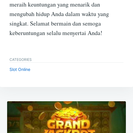
meraih keuntungan yang menarik dan
mengubah hidup Anda dalam waktu yang
singkat. Selamat bermain dan semoga
keberuntungan selalu menyertai Anda!
CATEGORIES
Slot Online
Navigasi
pos