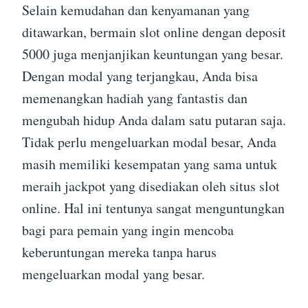
Selain kemudahan dan kenyamanan yang
ditawarkan, bermain slot online dengan deposit
5000 juga menjanjikan keuntungan yang besar.
Dengan modal yang terjangkau, Anda bisa
memenangkan hadiah yang fantastis dan
mengubah hidup Anda dalam satu putaran saja.
Tidak perlu mengeluarkan modal besar, Anda
masih memiliki kesempatan yang sama untuk
meraih jackpot yang disediakan oleh situs slot
online. Hal ini tentunya sangat menguntungkan
bagi para pemain yang ingin mencoba
keberuntungan mereka tanpa harus
mengeluarkan modal yang besar.